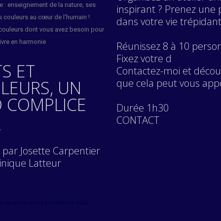
 : enseignement de la nature, ses
inspirant ? Prenez une
s couleurs au cœur de l'humain !
dans votre vie trépidant
s couleurs dont vous avez besoin pour
vivre en harmonie
Réunissez 8 à 10 perso
Fixez votre d
S ET
Contactez-moi et décou
LEURS, UN
que cela peut vous app
 COMPLICE
Durée 1h30
_
CONTACT
par Josette Carpentier
nique Latteur
z recevoir notre prochaine date :