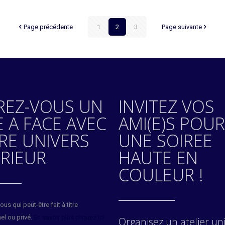
Page précédente
1
2
3
Page suivante
REZ-VOUS UN
INVITEZ VOS
E A FACE AVEC
AMI(E)S POUR
RE UNIVERS
UNE SOIREE
ERIEUR
HAUTE EN
____
COULEUR !
________
us qui peut-être fait à titre
el ou privé.
En savoir plus cliquez ici
Organisez un atelier un