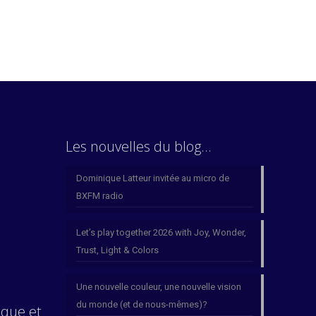
Les nouvelles du blog…
Dominique Latteur invitée au micro de
BXFM radio
Let’s play together 2026 with Joy, Wonder,
Trust, Light & Colors
Une nouvelle couleur, une nouvelle vision
du monde (et de nous-mêmes)?
ique et