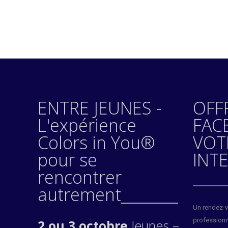
ENTRE JEUNES -
OFF
L'expérience
FAC
Colors in You®
VOT
pour se
INT
rencontrer
____
autrement________
Un rendez-vo
professionn
2 ou 3 octobre
Jeunes –