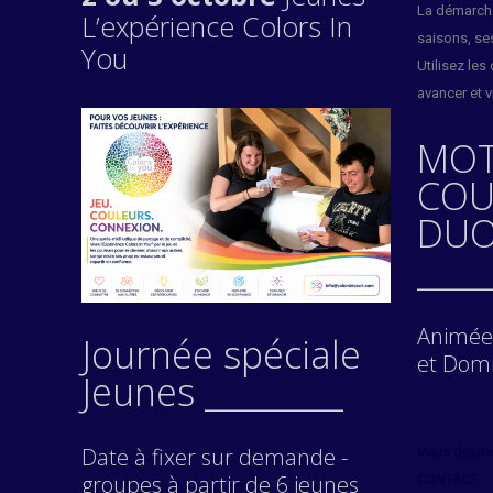
La démarche
L’expérience Colors In
saisons, se
You
Utilisez le
avancer et 
MOT
COU
DUO
____
Animée 
Journée spéciale
et Domi
Jeunes _________
Date à fixer sur demande -
Vous désire
groupes à partir de 6 jeunes
CONTACT