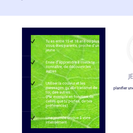
Tu as entre 15 et 18 ans ou plus
Vous êtes parents, proche d'un
jeune
Envie d’apprendre à mieux te
connaître, de découvrir les
autres
J
Utiliser la couleur et les
messages qu’elle transmet de
planifier un
toi, des autres.
(Par exemple en fonction de
celles que tu portes, de tes
préférences).
Une journée unique à vivre
intensément