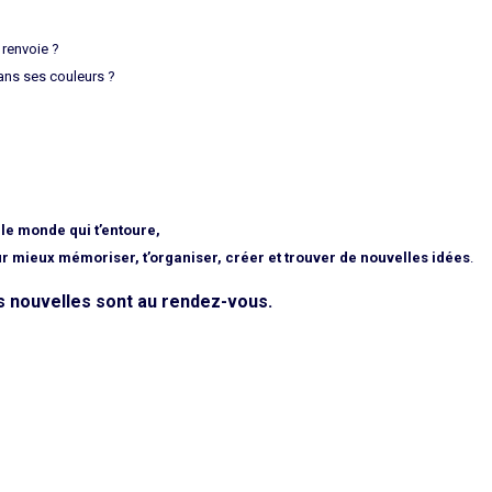
 renvoie ?
dans ses couleurs ?
e monde qui t’entoure,
our mieux mémoriser, t’organiser, créer et trouver de nouvelles idées
.
es nouvelles sont au rendez-vous.