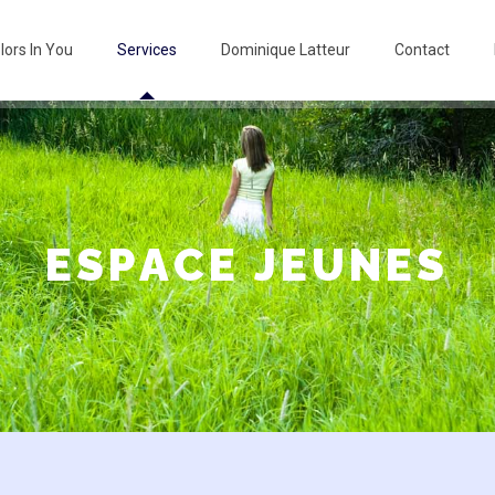
lors In You
Services
Dominique Latteur
Contact
E
S
P
A
C
E
J
E
U
N
E
S