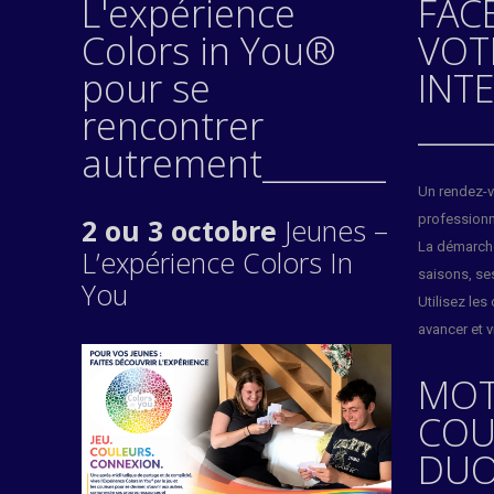
L'expérience
FAC
Colors in You®
VOT
pour se
INT
rencontrer
____
autrement________
Un rendez-vo
professionn
2 ou 3 octobre
Jeunes –
La démarche
L’expérience Colors In
saisons, se
You
Utilisez le
avancer et 
MOT
COU
DUO