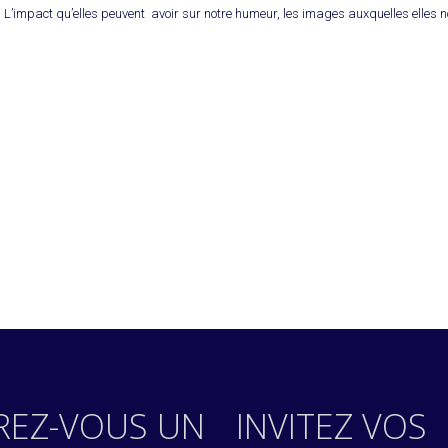
… L’impact qu’elles peuvent avoir sur notre humeur, les images auxquelles elles n
REZ-VOUS UN
INVITEZ VOS