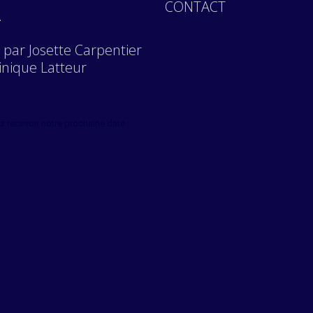
_
CONTACT
par Josette Carpentier
nique Latteur
z recevoir notre prochaine date :