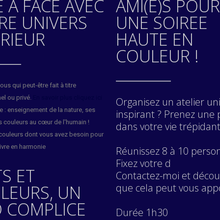
E A FACE AVEC
AMI(E)S POUR
RE UNIVERS
UNE SOIREE
ERIEUR
HAUTE EN
____
COULEUR !
________
us qui peut-être fait à titre
el ou privé.
En savoir plus cliquez ici
Organisez un atelier un
 : enseignement de la nature, ses
inspirant ? Prenez une
s couleurs au cœur de l'humain !
dans votre vie trépidant
s couleurs dont vous avez besoin pour
vivre en harmonie
Réunissez 8 à 10 perso
Fixez votre d
S ET
Contactez-moi et décou
LEURS, UN
que cela peut vous app
 COMPLICE
Durée 1h30